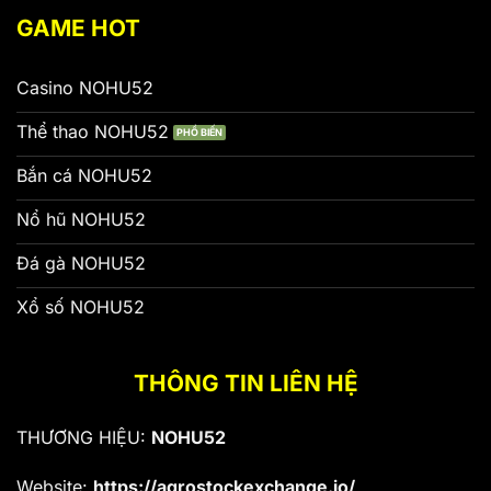
GAME HOT
Casino NOHU52
Thể thao NOHU52
Bắn cá NOHU52
Nổ hũ NOHU52
Đá gà NOHU52
Xổ số NOHU52
THÔNG TIN LIÊN HỆ
THƯƠNG HIỆU:
NOHU52
Website:
https://agrostockexchange.io/