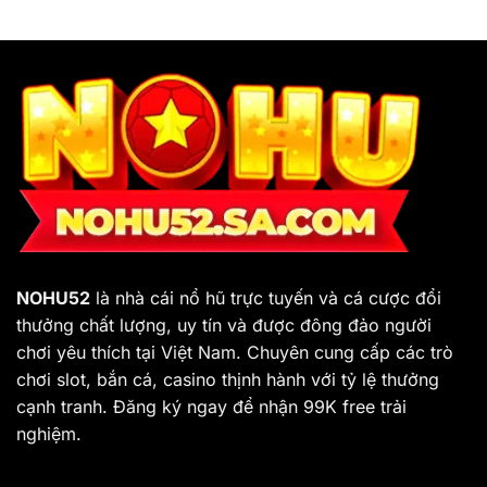
Dao
Ăn
Nohu52
960
–
Cao
Giới
Nhất
Thiệu
Thị
3
Trường
Dòng
2026
Chiến
Kê
Uy
Tín
NOHU52
là nhà cái nổ hũ trực tuyến và cá cược đổi
thưởng chất lượng, uy tín và được đông đảo người
chơi yêu thích tại Việt Nam. Chuyên cung cấp các trò
chơi slot, bắn cá, casino thịnh hành với tỷ lệ thưởng
cạnh tranh. Đăng ký ngay để nhận 99K free trải
nghiệm.