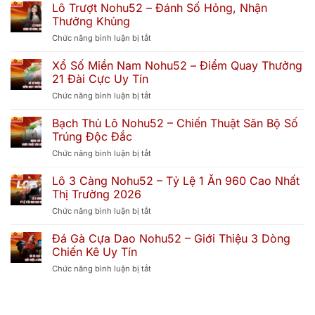
Lô Trượt Nohu52 – Đánh Số Hỏng, Nhận
Thưởng Khủng
Chức năng bình luận bị tắt
ở
Lô
Trượt
Xổ Số Miền Nam Nohu52 – Điểm Quay Thưởng
Nohu52
21 Đài Cực Uy Tín
–
Chức năng bình luận bị tắt
ở
Đánh
Xổ
Số
Số
Bạch Thủ Lô Nohu52 – Chiến Thuật Săn Bộ Số
Hỏng,
Miền
Nhận
Trúng Độc Đắc
Nam
Thưởng
Chức năng bình luận bị tắt
ở
Nohu52
Khủng
Bạch
–
Thủ
Lô 3 Càng Nohu52 – Tỷ Lệ 1 Ăn 960 Cao Nhất
Điểm
Lô
Quay
Thị Trường 2026
Nohu52
Thưởng
Chức năng bình luận bị tắt
ở
–
21
Lô
Chiến
Đài
3
Đá Gà Cựa Dao Nohu52 – Giới Thiệu 3 Dòng
Thuật
Cực
Càng
Săn
Chiến Kê Uy Tín
Uy
Nohu52
Bộ
Tín
Chức năng bình luận bị tắt
ở
–
Số
Đá
Tỷ
Trúng
Gà
Lệ
Độc
Cựa
1
Đắc