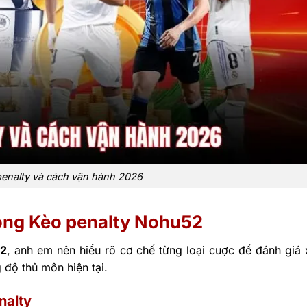
enalty và cách vận hành 2026
rong Kèo penalty Nohu52
52
, anh em nên hiểu rõ cơ chế từng loại cuợc để đánh giá 
 độ thủ môn hiện tại.
enalty