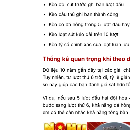
Kèo đội sút trước ghi bàn lượt đầu
Kèo cầu thủ ghi bàn thành công
Kèo có đá hỏng trong 5 lượt đầu ha
Kèo loạt sút kéo dài trên 10 lượt
Kèo tỷ số chính xác của loạt luân lư
Thống kê quan trọng khi theo 
Dữ liệu 10 năm gần đây tại các giải ch
Tuy nhiên, từ lượt thứ 6 trở đi, tỷ lệ 
số này giúp các bạn đánh giá sát hơn tổ
Ví dụ, nếu sau 5 lượt đầu hai đội hòa
bước sang lượt thứ 6, khả năng đá hỏn
em có thể cân nhắc khả năng tổng bàn 