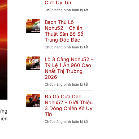
Cực Uy Tín
Số
Hỏng,
Chức năng bình luận bị tắt
ở
Nhận
Xổ
Thưởng
Số
Bạch Thủ Lô
Khủng
Miền
Nohu52 – Chiến
Nam
Thuật Săn Bộ Số
Nohu52
Trúng Độc Đắc
–
Điểm
Chức năng bình luận bị tắt
ở
Quay
Bạch
Thưởng
Thủ
Lô 3 Càng Nohu52 –
21
Lô
Tỷ Lệ 1 Ăn 960 Cao
Đài
Nohu52
Nhất Thị Trường
Cực
–
2026
Uy
Chiến
Tín
Thuật
Chức năng bình luận bị tắt
ở
Săn
Lô
Bộ
3
Đá Gà Cựa Dao
Số
Càng
Nohu52 – Giới Thiệu
Trúng
Nohu52
3 Dòng Chiến Kê Uy
ừng
Độc
–
Tín
Đắc
Tỷ
iến
Lệ
Chức năng bình luận bị tắt
ở
1
Đá
Ăn
Gà
960
Cựa