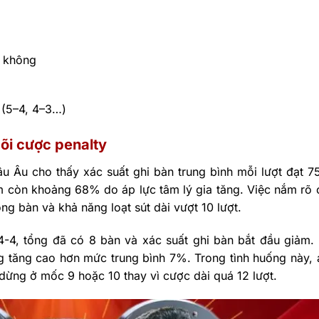
y không
u (5–4, 4–3…)
dõi cược penalty
âu Âu cho thấy xác suất ghi bàn trung bình mỗi lượt đạt 7
giảm còn khoảng 68% do áp lực tâm lý gia tăng. Việc nắm rõ
ng bàn và khả năng loạt sút dài vượt 10 lượt.
 4-4, tổng đã có 8 bàn và xác suất ghi bàn bắt đầu giảm. 
g tăng cao hơn mức trung bình 7%. Trong tình huống này, 
dừng ở mốc 9 hoặc 10 thay vì cược dài quá 12 lượt.