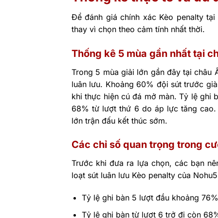
Để đánh giá chính xác Kèo penalty tạ
thay vì chọn theo cảm tính nhất thời.
Thống kê 5 mùa gần nhất tại c
Trong 5 mùa giải lớn gần đây tại châu 
luân lưu. Khoảng 60% đội sút trước giàn
khi thực hiện cú đá mở màn.
Tỷ lệ ghi
68% từ lượt thứ 6 do áp lực tăng cao.
lớn trận đấu kết thúc sớm.
Các chỉ số quan trọng trong cư
Trước khi đưa ra lựa chọn, các bạn nên
loạt sút luân lưu Kèo penalty của Nohu5
Tỷ lệ ghi bàn 5 lượt đầu khoảng 76%
Tỷ lệ ghi bàn từ lượt 6 trở đi còn 68