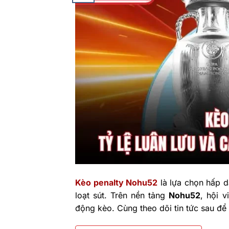
Kèo penalty Nohu52
là lựa chọn hấp d
loạt sút. Trên nền tảng
Nohu52
, hội 
động kèo. Cùng theo dõi tin tức sau để 