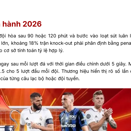
n hành 2026
đội hòa sau 90 hoặc 120 phút và bước vào loạt sút luân l
 lớn, khoảng 18% trận knock-out phải phân định bằng penal
 cơ sở tính toán tỷ lệ hợp lý.
ngay sau mỗi lượt đá với thời gian điều chỉnh dưới 5 giây.
5 cho 5 lượt đầu mỗi đội. Thương hiệu hiển thị rõ số lần 
 của từng câu lạc bộ hoặc đội tuyển.