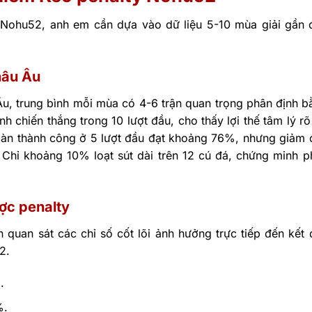
i Nohu52, anh em cần dựa vào dữ liệu 5-10 mùa giải gần 
hâu Âu
Âu, trung bình mỗi mùa có 4-6 trận quan trọng phân định b
h chiến thắng trong 10 lượt đầu, cho thấy lợi thế tâm lý rõ
 bàn thành công ở 5 lượt đầu đạt khoảng 76%, nhưng giảm 
 Chỉ khoảng 10% loạt sút dài trên 12 cú đá, chứng minh p
ợc penalty
 quan sát các chỉ số cốt lõi ảnh hưởng trực tiếp đến kết 
2.
.
%.