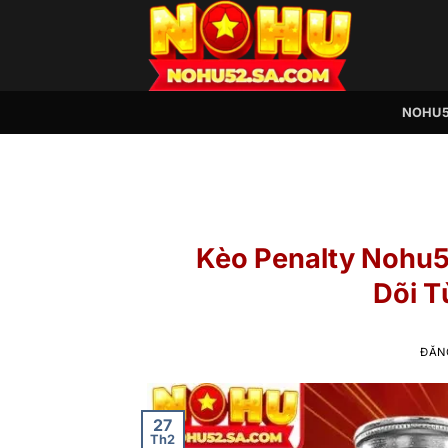
Bỏ
qua
nội
dung
NOHU
Kèo Penalty Nohu5
Dõi T
ĐĂN
27
Th2