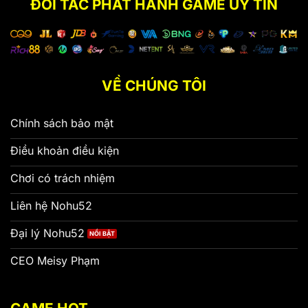
ĐỐI TÁC PHÁT HÀNH GAME UY TÍN
VỀ CHÚNG TÔI
Chính sách bảo mật
Điều khoản điều kiện
Chơi có trách nhiệm
Liên hệ Nohu52
Đại lý Nohu52
CEO Meisy Phạm