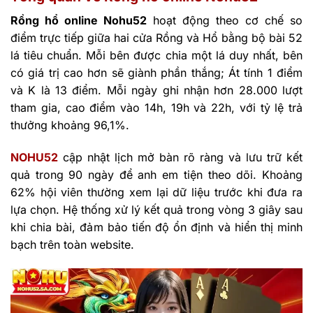
Rồng hổ online Nohu52
hoạt động theo cơ chế so
điểm trực tiếp giữa hai cửa Rồng và Hổ bằng bộ bài 52
lá tiêu chuẩn. Mỗi bên được chia một lá duy nhất, bên
có giá trị cao hơn sẽ giành phần thắng; Át tính 1 điểm
và K là 13 điểm. Mỗi ngày ghi nhận hơn 28.000 lượt
tham gia, cao điểm vào 14h, 19h và 22h, với tỷ lệ trả
thưởng khoảng 96,1%.
NOHU52
cập nhật lịch mở bàn rõ ràng và lưu trữ kết
quả trong 90 ngày để anh em tiện theo dõi. Khoảng
62% hội viên thường xem lại dữ liệu trước khi đưa ra
lựa chọn. Hệ thống xử lý kết quả trong vòng 3 giây sau
khi chia bài, đảm bảo tiến độ ổn định và hiển thị minh
bạch trên toàn website.