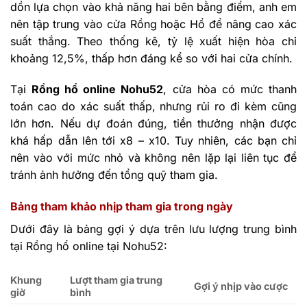
dồn lựa chọn vào khả năng hai bên bằng điểm, anh em
nên tập trung vào cửa Rồng hoặc Hổ để nâng cao xác
suất thắng. Theo thống kê, tỷ lệ xuất hiện hòa chỉ
khoảng 12,5%, thấp hơn đáng kể so với hai cửa chính.
Tại
Rồng hổ online Nohu52
, cửa hòa có mức thanh
toán cao do xác suất thấp, nhưng rủi ro đi kèm cũng
lớn hơn. Nếu dự đoán đúng, tiền thưởng nhận được
khá hấp dẫn lên tới x8 – x10. Tuy nhiên, các bạn chỉ
nên vào với mức nhỏ và không nên lặp lại liên tục để
tránh ảnh hưởng đến tổng quỹ tham gia.
Bảng tham khảo nhịp tham gia trong ngày
Dưới đây là bảng gợi ý dựa trên lưu lượng trung bình
tại Rồng hổ online tại Nohu52:
Khung
Lượt tham gia trung
Gợi ý nhịp vào cược
giờ
bình