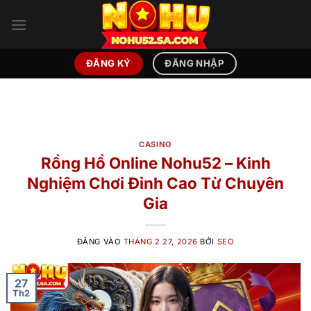
Bỏ
qua
nội
dung
ĐĂNG KÝ
ĐĂNG NHẬP
CASINO
Rồng Hổ Online Nohu52 – Kinh
Nghiệm Chơi Đỉnh Cao Từ Chuyên
Gia
ĐĂNG VÀO
THÁNG 2 27, 2026
BỞI
SEO
27
Th2