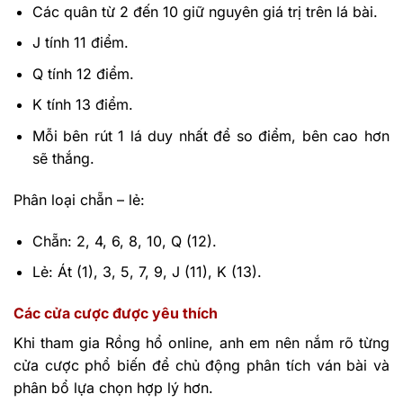
Các quân từ 2 đến 10 giữ nguyên giá trị trên lá bài.
J tính 11 điểm.
Q tính 12 điểm.
K tính 13 điểm.
Mỗi bên rút 1 lá duy nhất để so điểm, bên cao hơn
sẽ thắng.
Phân loại chẵn – lẻ:
Chẵn: 2, 4, 6, 8, 10, Q (12).
Lẻ: Át (1), 3, 5, 7, 9, J (11), K (13).
Các cửa cược được yêu thích
Khi tham gia Rồng hổ online, anh em nên nắm rõ từng
cửa cược phổ biến để chủ động phân tích ván bài và
phân bổ lựa chọn hợp lý hơn.