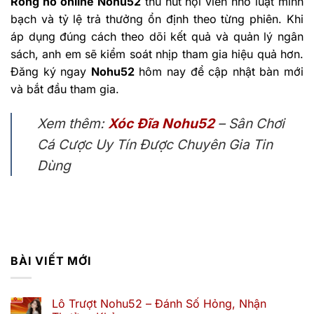
Rồng hổ online Nohu52
thu hút hội viên nhờ luật minh
bạch và tỷ lệ trả thưởng ổn định theo từng phiên. Khi
áp dụng đúng cách theo dõi kết quả và quản lý ngân
sách, anh em sẽ kiểm soát nhịp tham gia hiệu quả hơn.
Đăng ký ngay
Nohu52
hôm nay để cập nhật bàn mới
và bắt đầu tham gia.
Xem thêm:
Xóc Đĩa Nohu52
– Sân Chơi
Cá Cược Uy Tín Được Chuyên Gia Tin
Dùng
BÀI VIẾT MỚI
Lô Trượt Nohu52 – Đánh Số Hỏng, Nhận