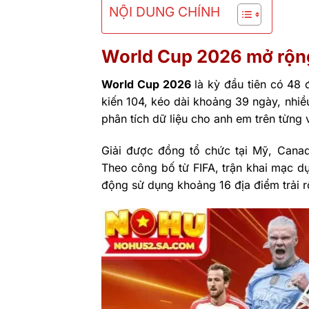
NỘI DUNG CHÍNH
World Cup 2026 mở rộng
World Cup 2026
là kỳ đầu tiên có 48 
kiến 104, kéo dài khoảng 39 ngày, nhiề
phân tích dữ liệu cho anh em trên từng
Giải được đồng tổ chức tại Mỹ, Cana
Theo công bố từ FIFA, trận khai mạc d
động sử dụng khoảng 16 địa điểm trải 