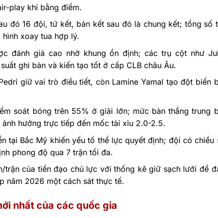
ir-play khi bằng điểm.
u đó 16 đội, tứ kết, bán kết sau đó là chung kết; tổng số 
i hình xoay tua hợp lý.
ược đánh giá cao nhờ khung ổn định; các trụ cột như Jul
 suất ghi bàn và kiến tạo tốt ở cấp CLB châu Âu.
edri giữ vai trò điều tiết, còn Lamine Yamal tạo đột biến 
iểm soát bóng trên 55% ở giải lớn; mức bàn thắng trung b
ảnh hưởng trực tiếp đến mốc tài xỉu 2.0-2.5.
 tại Bắc Mỹ khiến yếu tố thể lực quyết định; đội có chiều
ịnh phong độ qua 7 trận tối đa.
/trận của tiền đạo chủ lực với thống kê giữ sạch lưới để 
up năm 2026 một cách sát thực tế.
mới nhất của các quốc gia