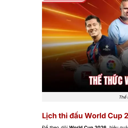
Thể 
Lịch thi đấu World Cup 
Để theo dõi
World Cup 2026
hiệu quả