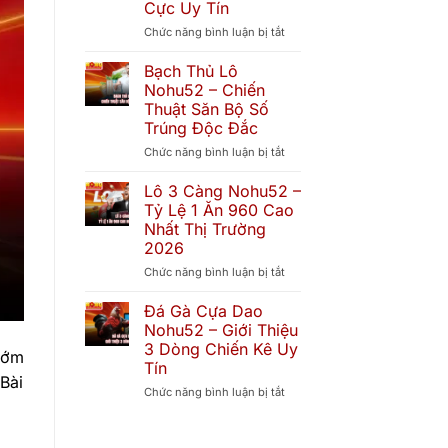
Cực Uy Tín
Số
Hỏng,
Chức năng bình luận bị tắt
ở
Nhận
Xổ
Thưởng
Số
Bạch Thủ Lô
Khủng
Miền
Nohu52 – Chiến
Nam
Thuật Săn Bộ Số
Nohu52
Trúng Độc Đắc
–
Điểm
Chức năng bình luận bị tắt
ở
Quay
Bạch
Thưởng
Thủ
Lô 3 Càng Nohu52 –
21
Lô
Tỷ Lệ 1 Ăn 960 Cao
Đài
Nohu52
Nhất Thị Trường
Cực
–
2026
Uy
Chiến
Tín
Thuật
Chức năng bình luận bị tắt
ở
Săn
Lô
Bộ
3
Đá Gà Cựa Dao
Số
Càng
Nohu52 – Giới Thiệu
Trúng
Nohu52
3 Dòng Chiến Kê Uy
sớm
Độc
–
Tín
Đắc
Tỷ
 Bài
Lệ
Chức năng bình luận bị tắt
ở
1
Đá
Ăn
Gà
960
Cựa