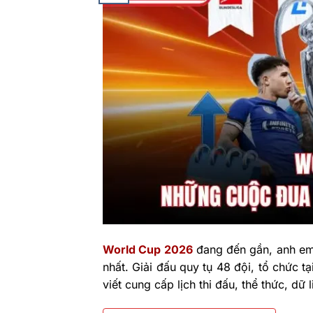
World Cup 2026
đang đến gần, anh em 
nhất. Giải đấu quy tụ 48 đội, tổ chức 
viết cung cấp lịch thi đấu, thể thức, dữ 